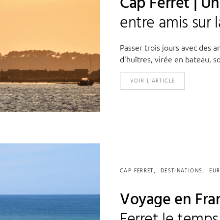
Cap Ferret | U
entre amis sur 
Passer trois jours avec des a
d'huîtres, virée en bateau, so
VOIR L'ARTICLE
CAP FERRET
DESTINATIONS
EU
Voyage en Fran
Ferret le temp