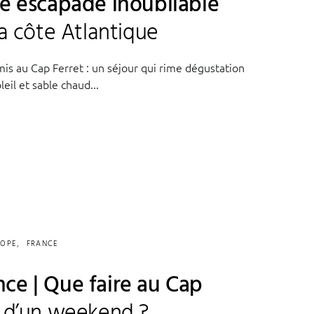
ne escapade inoubliable
la côte Atlantique
mis au Cap Ferret : un séjour qui rime dégustation
leil et sable chaud...
ROPE
FRANCE
ce | Que faire au Cap
s d’un weekend ?