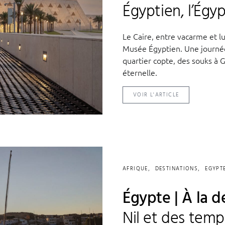
Égyptien, l’Égy
Le Caire, entre vacarme et l
Musée Égyptien. Une journée
quartier copte, des souks à 
éternelle.
VOIR L'ARTICLE
AFRIQUE
DESTINATIONS
EGYPT
Égypte | À la 
Nil et des tem