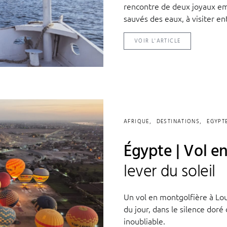
rencontre de deux joyaux e
sauvés des eaux, à visiter ent
VOIR L'ARTICLE
AFRIQUE
DESTINATIONS
EGYPT
Égypte | Vol e
lever du soleil
Un vol en montgolfière à Lou
du jour, dans le silence doré
inoubliable.