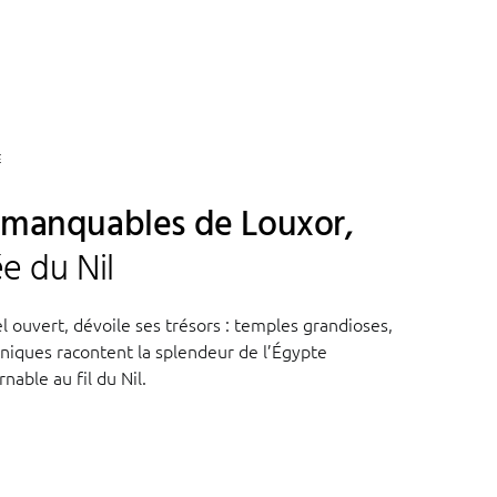
E
mmanquables de Louxor,
ée du Nil
l ouvert, dévoile ses trésors : temples grandioses,
niques racontent la splendeur de l’Égypte
able au fil du Nil.