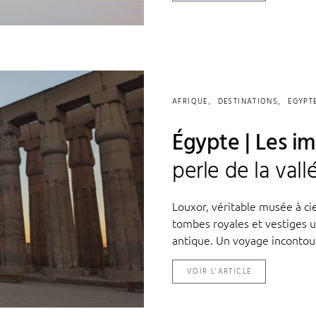
AFRIQUE
DESTINATIONS
EGYPT
Égypte | Les i
perle de la vall
Louxor, véritable musée à cie
tombes royales et vestiges u
antique. Un voyage incontourn
VOIR L'ARTICLE