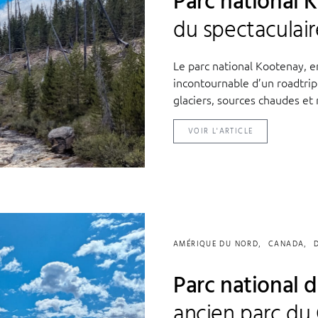
Parc national 
du spectaculai
Le parc national Kootenay, 
incontournable d’un roadtri
glaciers, sources chaudes e
VOIR L'ARTICLE
AMÉRIQUE DU NORD
CANADA
Parc national d
ancien parc du