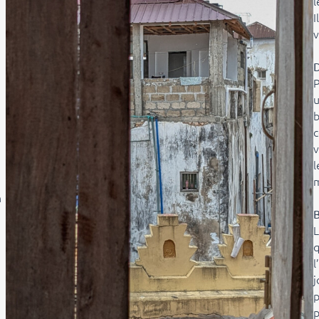
l
I
v
D
P
u
b
c
v
l
n
B
L
q
l
j
p
p