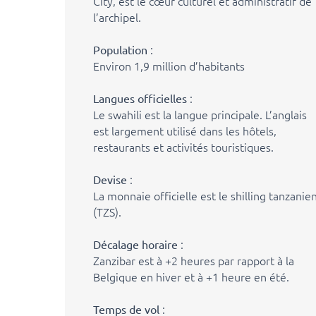
City, est le cœur culturel et administratif de
l’archipel.
:
Population
Environ 1,9 million d’habitants
:
Langues officielles
Le swahili est la langue principale. L’anglais
est largement utilisé dans les hôtels,
restaurants et activités touristiques.
:
Devise
La monnaie officielle est le shilling tanzanie
(TZS).
:
Décalage horaire
Zanzibar est à +2 heures par rapport à la
Belgique en hiver et à +1 heure en été.
:
Temps de vol