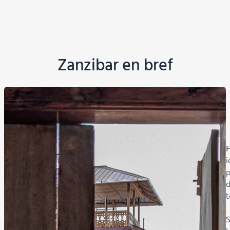
Zanzibar en bref
F
i
p
d
t