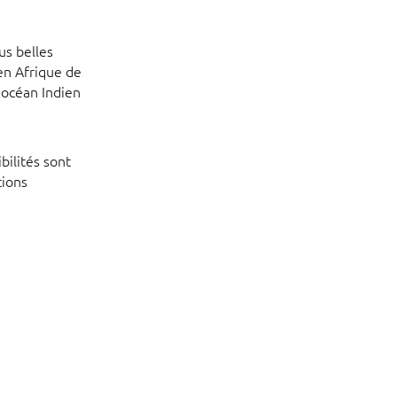
us belles
 en Afrique de
l’océan Indien
bilités sont
tions
e