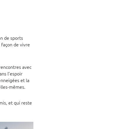
on de sports
 façon de vivre
 rencontres avec
ans l’espoir
enneigées et la
 elles-mêmes.
is, et qui reste