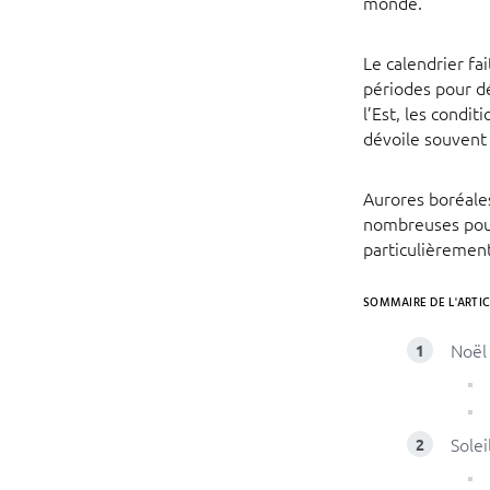
monde.
Le calendrier fa
périodes pour dé
l’Est, les condit
dévoile souvent 
Aurores boréales,
nombreuses pour
particulièremen
SOMMAIRE DE L'ARTIC
Noël 
Solei