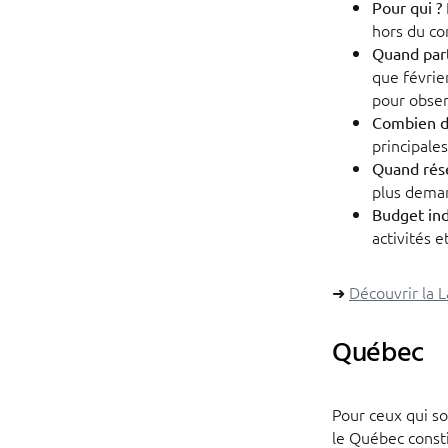
Pour qui ?
hors du c
Quand part
que févrie
pour obser
Combien d
principales
Quand rése
plus dema
Budget ind
activités e
➜
Découvrir la 
Québec
Pour ceux qui so
le Québec consti