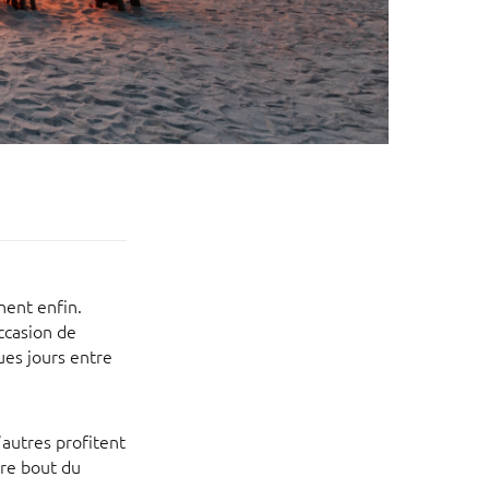
nent enfin.
ccasion de
es jours entre
’autres profitent
tre bout du