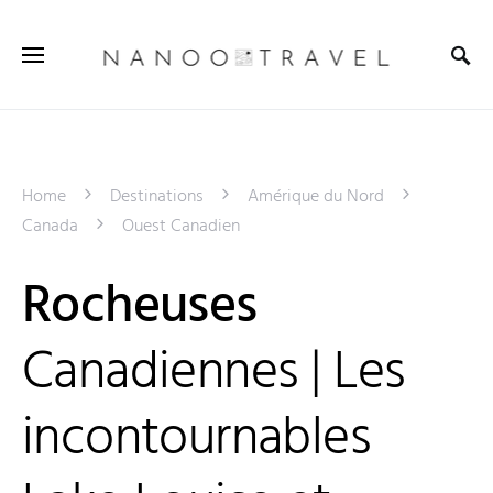
Home
Destinations
Amérique du Nord
Canada
Ouest Canadien
Rocheuses
Canadiennes | Les
incontournables